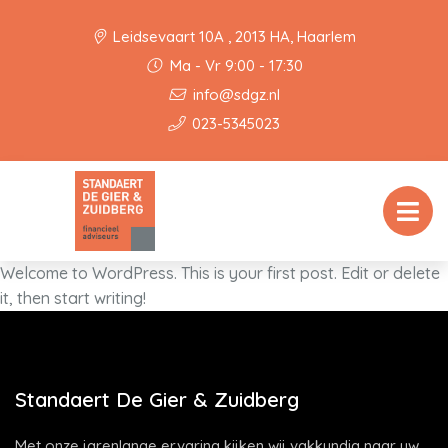
Leidsevaart 10A , 2013 HA, Haarlem
Ma - Vr 9:00 - 17:30
info@sdgz.nl
023-5345023
Welcome to WordPress. This is your first post. Edit or delete
it, then start writing!
Standaert De Gier & Zuidberg
Met onze jarenlange ervaring kijken wij vakkundig naar uw