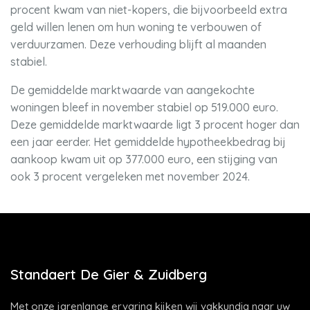
procent kwam van niet-kopers, die bijvoorbeeld extra
geld willen lenen om hun woning te verbouwen of
verduurzamen. Deze verhouding blijft al maanden
stabiel.
De gemiddelde marktwaarde van aangekochte
woningen bleef in november stabiel op 519.000 euro.
Deze gemiddelde marktwaarde ligt 3 procent hoger dan
een jaar eerder. Het gemiddelde hypotheekbedrag bij
aankoop kwam uit op 377.000 euro, een stijging van
ook 3 procent vergeleken met november 2024.
Standaert De Gier & Zuidberg
Met onze jarenlange ervaring kijken wij vakkundig naar uw