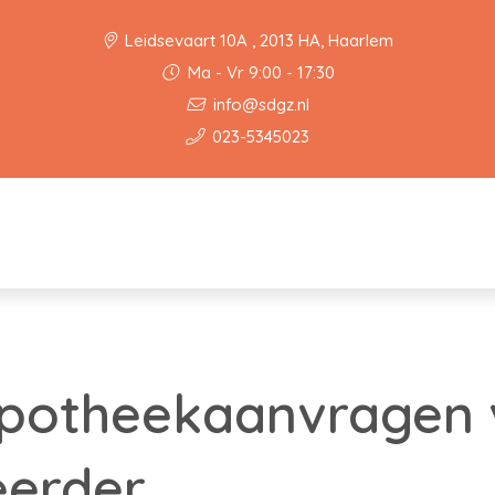
Leidsevaart 10A , 2013 HA, Haarlem
Ma - Vr 9:00 - 17:30
info@sdgz.nl
023-5345023
potheekaanvragen v
eerder