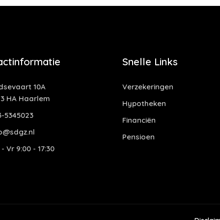
actinformatie
Snelle Links
idsevaart 10A
Verzekeringen
13 HA Haarlem
Hypotheken
3-5345023
Financiën
fo@sdgz.nl
Pensioen
- Vr 9:00 - 17:30