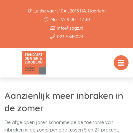
Leidsevaart 10A , 2013 HA, Haarlem
Ma - Vr 9:00 - 17:30
info@sdgz.nl
023-5345023
Aanzienlijk meer inbraken in
de zomer
De afgelopen jaren schommelde de toename van
inbraken in de zomerperiode tussen 5 en 24 procent,