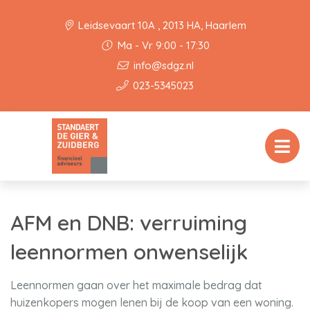
Leidsevaart 10A , 2013 HA, Haarlem
Ma - Vr 9:00 - 17:30
info@sdgz.nl
023-5345023
AFM en DNB: verruiming
leennormen onwenselijk
Leennormen gaan over het maximale bedrag dat
huizenkopers mogen lenen bij de koop van een woning.