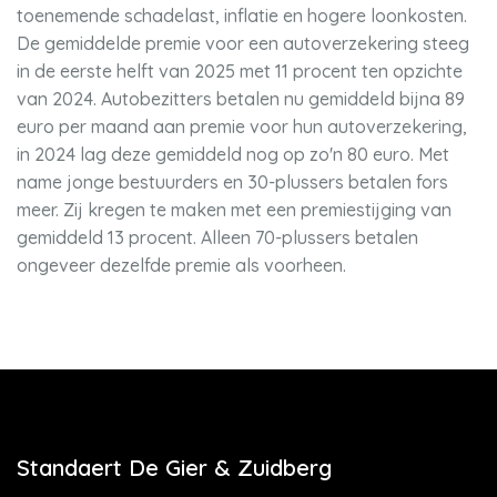
toenemende schadelast, inflatie en hogere loonkosten.
De gemiddelde premie voor een autoverzekering steeg
in de eerste helft van 2025 met 11 procent ten opzichte
van 2024. Autobezitters betalen nu gemiddeld bijna 89
euro per maand aan premie voor hun autoverzekering,
in 2024 lag deze gemiddeld nog op zo'n 80 euro. Met
name jonge bestuurders en 30-plussers betalen fors
meer. Zij kregen te maken met een premiestijging van
gemiddeld 13 procent. Alleen 70-plussers betalen
ongeveer dezelfde premie als voorheen.
Standaert De Gier & Zuidberg