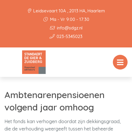
Leidsevaart 10A , 2013 HA, Haarlem
Ma - Vr 9:00 - 17:30
info@sdgz.nl
023-5345023
Ambtenarenpensioenen
volgend jaar omhoog
Het fonds kan verhogen doordat zijn dekkingsgraad,
die de verhouding weergeeft tussen het beheerde