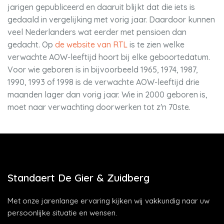
jarigen gepubliceerd en daaruit blijkt dat die iets is
gedaald in vergelijking met vorig jaar. Daardoor kunnen
veel Nederlanders wat eerder met pensioen dan
gedacht. Op
de website van RTL
is te zien welke
verwachte AOW-leeftijd hoort bij elke geboortedatum.
Voor wie geboren is in bijvoorbeeld 1965, 1974, 1987,
1990, 1993 of 1998 is de verwachte AOW-leeftijd drie
maanden lager dan vorig jaar. Wie in 2000 geboren is,
moet naar verwachting doorwerken tot z'n 70ste.
Standaert De Gier & Zuidberg
Met onze jarenlange ervaring kijken wij vakkundig naar uw
persoonlijke situatie en wensen.