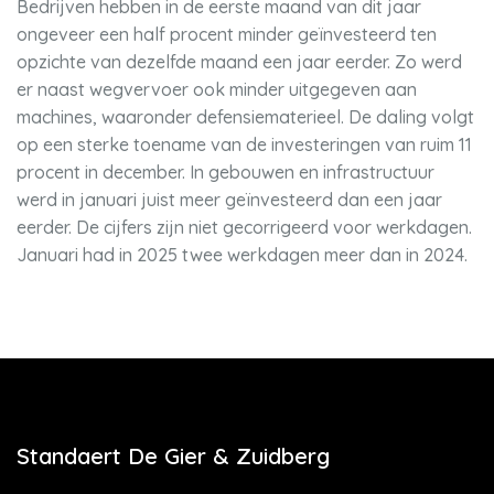
Bedrijven hebben in de eerste maand van dit jaar
ongeveer een half procent minder geïnvesteerd ten
opzichte van dezelfde maand een jaar eerder. Zo werd
er naast wegvervoer ook minder uitgegeven aan
machines, waaronder defensiematerieel. De daling volgt
op een sterke toename van de investeringen van ruim 11
procent in december. In gebouwen en infrastructuur
werd in januari juist meer geïnvesteerd dan een jaar
eerder. De cijfers zijn niet gecorrigeerd voor werkdagen.
Januari had in 2025 twee werkdagen meer dan in 2024.
Standaert De Gier & Zuidberg