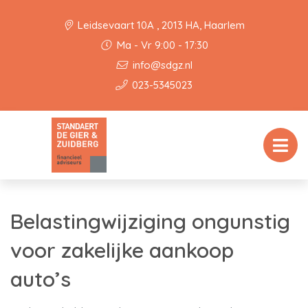
Leidsevaart 10A , 2013 HA, Haarlem
Ma - Vr 9:00 - 17:30
info@sdgz.nl
023-5345023
Belastingwijziging ongunstig
voor zakelijke aankoop
auto’s