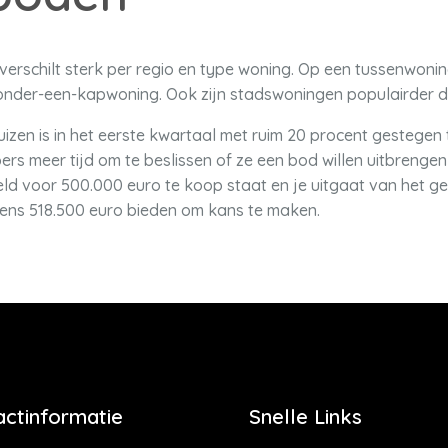
erschilt sterk per regio en type woning. Op een tussenwoni
nder-een-kapwoning. Ook zijn stadswoningen populairder da
izen is in het eerste kwartaal met ruim 20 procent gestegen 
rs meer tijd om te beslissen of ze een bod willen uitbreng
eeld voor 500.000 euro te koop staat en je uitgaat van het 
ens 518.500 euro bieden om kans te maken.
actinformatie
Snelle Links