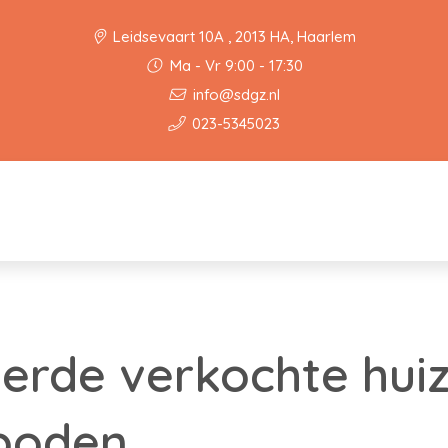
Leidsevaart 10A , 2013 HA, Haarlem
Ma - Vr 9:00 - 17:30
info@sdgz.nl
023-5345023
derde verkochte hui
boden