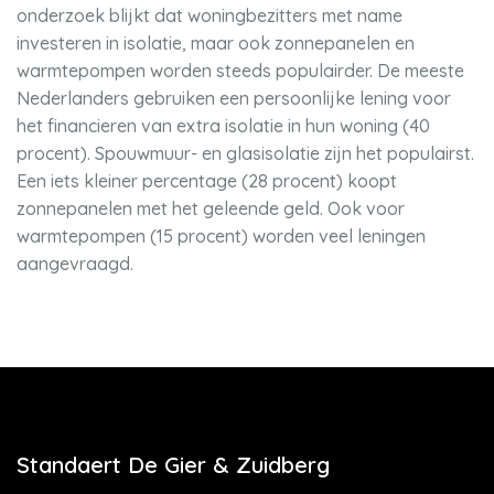
onderzoek blijkt dat woningbezitters met name
investeren in isolatie, maar ook zonnepanelen en
warmtepompen worden steeds populairder. De meeste
Nederlanders gebruiken een persoonlijke lening voor
het financieren van extra isolatie in hun woning (40
procent). Spouwmuur- en glasisolatie zijn het populairst.
Een iets kleiner percentage (28 procent) koopt
zonnepanelen met het geleende geld. Ook voor
warmtepompen (15 procent) worden veel leningen
aangevraagd.
Standaert De Gier & Zuidberg