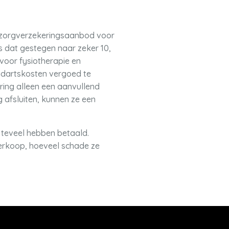
 zorgverzekeringsaanbod voor
s dat gestegen naar zeker 10,
oor fysiotherapie en
ndartskosten vergoed te
ring alleen een aanvullend
 afsluiten, kunnen ze een
teveel hebben betaald.
erkoop, hoeveel schade ze