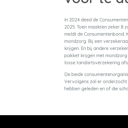
In 2024 deed de Consumenten
2025. Toen maakten zeker 8 zo
meldt de Consumentenbond. Ko
mondzorg. Bij een verzekeraa
krijgen. En bij andere verze
pakket krijgen met mondzorg é
losse tandartsverzekering afs
De beide consumentenorganisa
Vervolgens zal er onderzoch
hebben geleden en of die sch