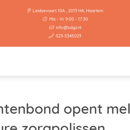
Leidsevaart 10A , 2013 HA, Haarlem
Ma - Vr 9:00 - 17:30
info@sdgz.nl
023-5345023
tenbond opent me
ure zorgpolissen