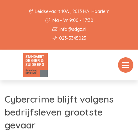
Leidsevaart 10A , 2013 HA, Haarlem
Ma - Vr 9:00 - 17:30
info@sdgz.nl
023-5345023
Cybercrime blijft volgens
bedrijfsleven grootste
gevaar