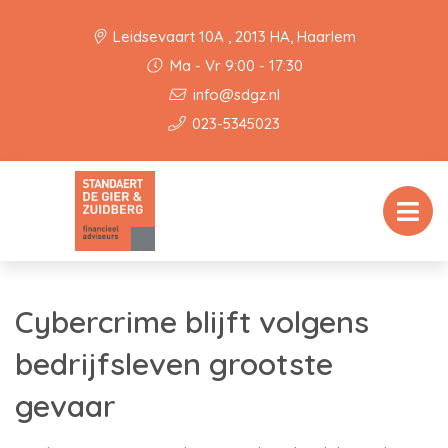
Leidsevaart 10A , 2013 HA, Haarlem
Ma - Vr 9:00 - 17:30
info@sdgz.nl
023-5345023
Cybercrime blijft volgens
bedrijfsleven grootste
gevaar