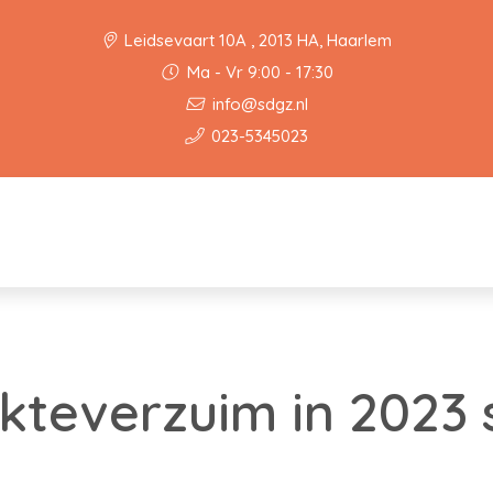
Leidsevaart 10A , 2013 HA, Haarlem
Ma - Vr 9:00 - 17:30
info@sdgz.nl
023-5345023
ekteverzuim in 2023 s