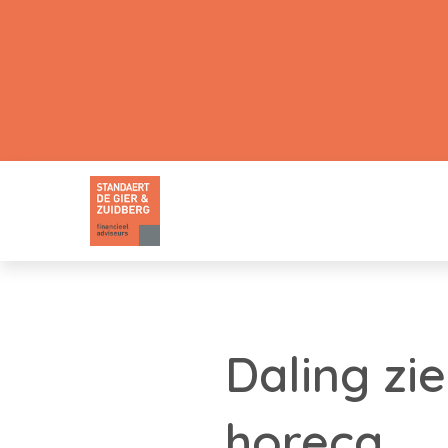
Daling zi
horeca