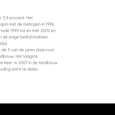
r 3,9 procent. Het
gon met de metingen in 1996.
riode 1999 tot en met 2002 en
n de enige bedrijfstakken
lijk.
op de 3 van de jaren daarvoor
andbouw. Het laagste
ee keer: in 2007 in de landbouw
uding sterk te dalen.