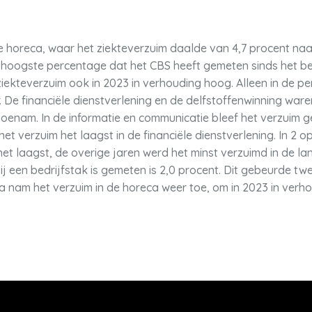
de horeca, waar het ziekteverzuim daalde van 4,7 procent naa
 hoogste percentage dat het CBS heeft gemeten sinds het be
kteverzuim ook in 2023 in verhouding hoog. Alleen in de pe
. De financiële dienstverlening en de delfstoffenwinning ware
toenam. In de informatie en communicatie bleef het verzuim ge
het verzuim het laagst in de financiële dienstverlening. In 2 
het laagst, de overige jaren werd het minst verzuimd in de l
ij een bedrijfstak is gemeten is 2,0 procent. Dit gebeurde tw
a nam het verzuim in de horeca weer toe, om in 2023 in verho