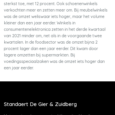
sterkst toe, met 12 procent. Ook schoenenwinkels
verkochten meer en zetten meer om. Bij meubelwinkels
was de omzet weliswaar iets hoger, maar het volume
kleiner dan een jaar eerder. Winkels in
consumentenelektronica zetten in het derde kwartaal
van 2021 minder om, net als in de voorgaande twee
kwartalen. In de foodsector was de omzet bijna 2
procent lager dan een jaar eerder. Dit kwam door
lagere omzetten bij supermarkten. Bij
voedingsspeciaalzaken was de omzet iets hoger dan
een jaar eerder.
Standaert De Gier & Zuidberg