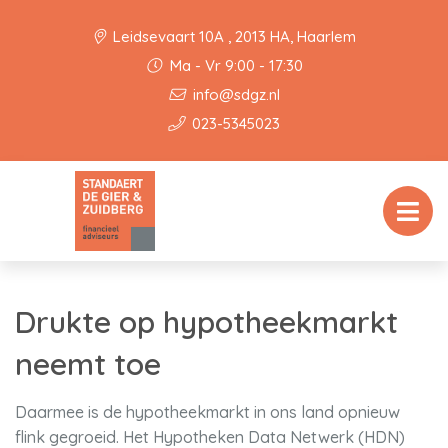
Leidsevaart 10A , 2013 HA, Haarlem
Ma - Vr 9:00 - 17:30
info@sdgz.nl
023-5345023
Drukte op hypotheekmarkt
neemt toe
Daarmee is de hypotheekmarkt in ons land opnieuw
flink gegroeid. Het Hypotheken Data Netwerk (HDN)