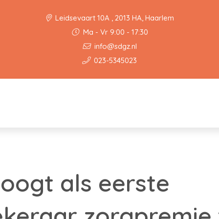
Leidsevaart 10A , 2013 HA, Haarlem
Ma - Vr 9:00 - 17:30
info@sdgz.nl
023-5345023
ogt als eerste
keraar zorgpremie 