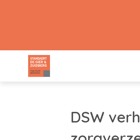
DSW verho
zorgverze