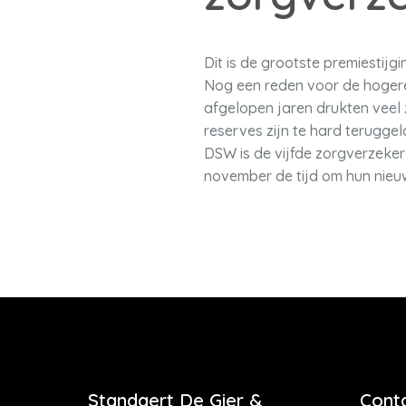
Dit is de grootste premiestij
Nog een reden voor de hogere p
afgelopen jaren drukten veel 
reserves zijn te hard terugge
DSW is de vijfde zorgverzeke
november de tijd om hun nieu
Standaert De Gier &
Cont