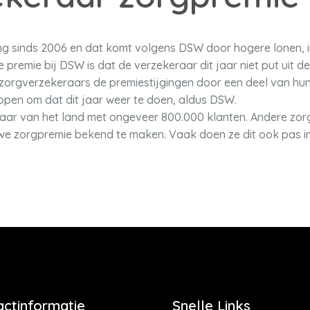
ging sinds 2006 en dat komt volgens DSW door hogere lonen, i
remie bij DSW is dat de verzekeraar dit jaar niet put uit de
zorgverzekeraars de premiestijgingen door een deel van hun
lopen om dat dit jaar weer te doen, aldus DSW.
raar van het land met ongeveer 800.000 klanten. Andere zor
we zorgpremie bekend te maken. Vaak doen ze dit ook pas i
actinformatie
Snelle Links