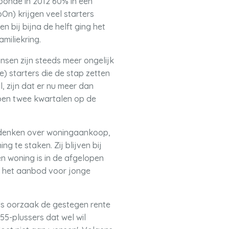
woonde in 2012 60% in een
n) krijgen veel starters
n bij bijna de helft ging het
miliekring.
sen zijn steeds meer ongelijk
) starters die de stap zetten
, zijn dat er nu meer dan
lopen twee kwartalen op de
ie denken over woningaankoop,
g te staken. Zij blijven bij
n woning is in de afgelopen
 het aanbod voor jonge
ls oorzaak de gestegen rente
55-plussers dat wel wil