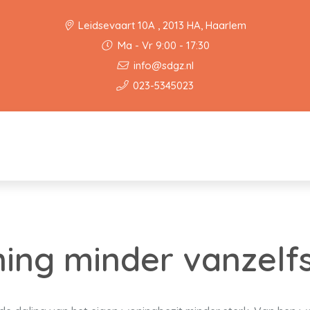
Leidsevaart 10A , 2013 HA, Haarlem
Ma - Vr 9:00 - 17:30
info@sdgz.nl
023-5345023
ing minder vanzelf