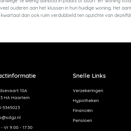
vanwege 'te weinig aanbod in plaats of buurt' en 'woning vol
eel ouderen aan het klussen in hun huidige woning. Het aa
te kwartaal dan ook ruim verdubbeld ten opzichte van dezelf
actinformatie
Snelle Links
idsevaart 10A
Verzekeringen
13 HA Haarlem
Hypotheken
3-5345023
Financiën
fo@sdgz.nl
Pensioen
- Vr 9:00 - 17:30