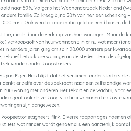
is de daling van het eigen woningbezit minder sterk. Van hen 
edaald naar 50%. Volgens het Woononderzoek Nederland (WoO
 andere familie. Zo kreeg bijna 30% van hen een schenking – e
000 euro. Ook werd er regelmatig geld geleend binnen de fa
t toe, mede door de verkoop van huurwoningen. Maar de kan
jke) verkoopgolf van huurwoningen zijn er nu wat meer (jonge
 in eerdere jaren ging om zo’n 20.000 starters per kwartaal
re, relatief betaalbare woningen in de steden die in de afge
ftrek vonden onder koopstarters.
niging Eigen Huis blijkt dat het sentiment onder starters d
t denkt er zelfs over de zoektocht naar een zelfstandige wonin
 huurwoning met anderen. Het tekort en de wachtrij voor ee
ndien gaat ook de verkoop van huurwoningen ten koste van
urwoningen zijn aangewezen.
e koopsector stagneert flink. Diverse rapportages noemen a
t. Iets wat minder wordt genoemd is een aanzienlijk aantal 