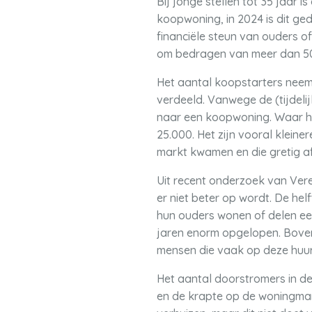
Bij jonge stellen tot 35 jaar 
koopwoning, in 2024 is dit g
financiële steun van ouders of
om bedragen van meer dan 50.
Het aantal koopstarters neem
verdeeld. Vanwege de (tijdeli
naar een koopwoning. Waar het
25.000. Het zijn vooral kleine
markt kwamen en die gretig a
Uit recent onderzoek van Vere
er niet beter op wordt. De helf
hun ouders wonen of delen een
jaren enorm opgelopen. Bove
mensen die vaak op deze hu
Het aantal doorstromers in d
en de krapte op de woningmark