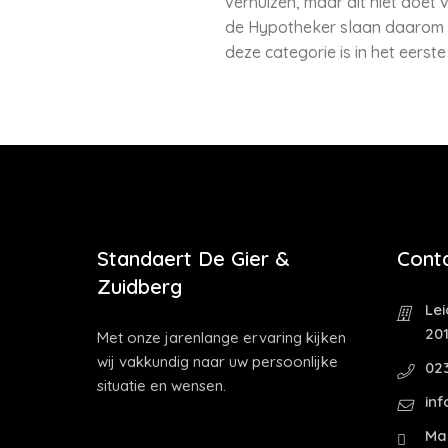
verhuizen, maar dit niet doet 
de Hypotheker slaan daarom v
deze categorie is in het eers
Standaert De Gier &
Cont
Zuidberg
Le
20
Met onze jarenlange ervaring kijken
wij vakkundig naar uw persoonlijke
02
situatie en wensen.
in
Ma 