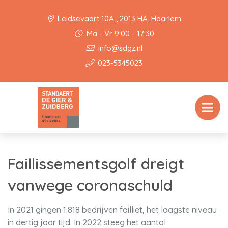
Leidsevaart 10A , 2013 HA, Haarlem
Ma - Vr 9:00 - 17:30
info@sdgz.nl
023-5345023
Faillissementsgolf dreigt
vanwege coronaschuld
In 2021 gingen 1.818 bedrijven failliet, het laagste niveau
in dertig jaar tijd. In 2022 steeg het aantal