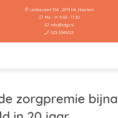
Leidsevaart 10A , 2013 HA, Haarlem
Ma - Vr 9:00 - 17:30
info@sdgz.nl
023-5345023
e zorgpremie bijna
d in 20 jaar