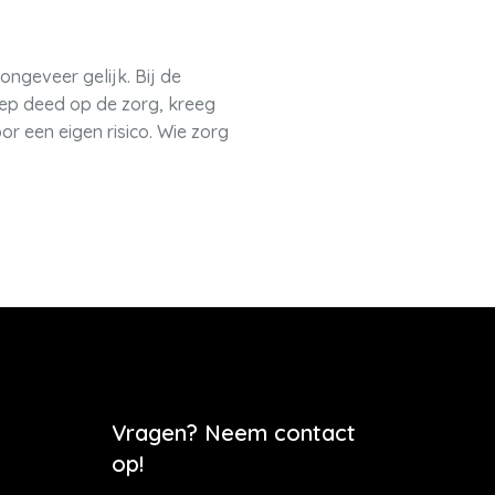
ongeveer gelijk. Bij de
oep deed op de zorg, kreeg
r een eigen risico. Wie zorg
Vragen? Neem contact
op!