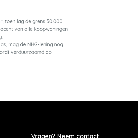
ar, toen lag de grens 30.000
rocent van alle koopwoningen
g.
las, mag de NHG-lening nog
wordt verduurzaamd op
Vragen? Neem contact