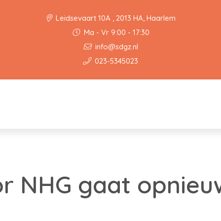
Leidsevaart 10A , 2013 HA, Haarlem
Ma - Vr 9:00 - 17:30
info@sdgz.nl
023-5345023
or NHG gaat opnieu