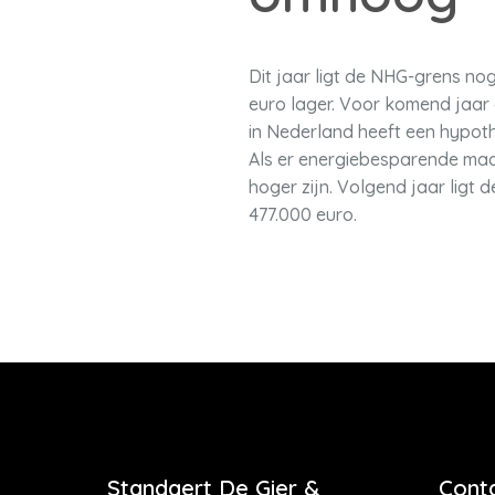
Dit jaar ligt de NHG-grens nog
euro lager. Voor komend jaar
in Nederland heeft een hypot
Als er energiebesparende ma
hoger zijn. Volgend jaar li
477.000 euro.
Standaert De Gier &
Cont