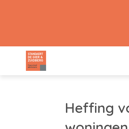
Heffing v
woningen