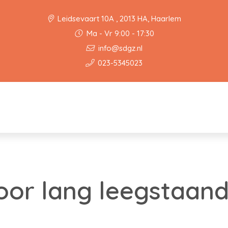
Leidsevaart 10A , 2013 HA, Haarlem
Ma - Vr 9:00 - 17:30
info@sdgz.nl
023-5345023
oor lang leegstaan