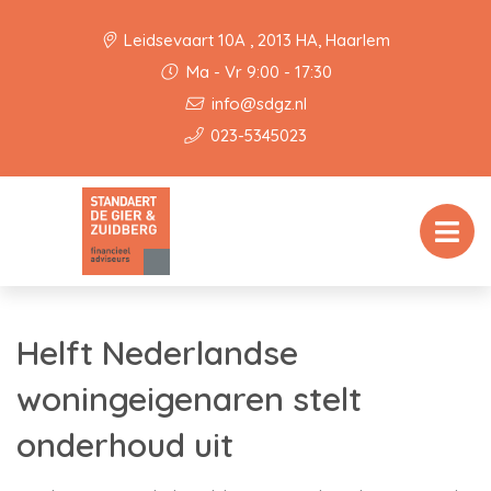
Leidsevaart 10A , 2013 HA, Haarlem
Ma - Vr 9:00 - 17:30
info@sdgz.nl
023-5345023
Helft Nederlandse
woningeigenaren stelt
onderhoud uit