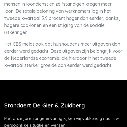
mensen in loondienst en zelfstandigen kregen meer
loon. De totale beloning van werknemers lag in het
tweede kwartaal 5,9 procent hoger dan eerder, dankzij
hogere cao-lonen en een stijging van de sociale
uitkeringen.
Het CBS meldt ook dat huishoudens meer uitgaven dan
eerder werd gedacht. Deze uitgaven zijn belangrijk voor
de Nederlandse economie, die hierdoor in het tweede
kwartaal sterker groeide dan eerder werd gedacht.
Standaert De Gier & Zuidberg
Met onze jarenlange ervaring kijken wij vakkundig naar uw
persoonlijke situatie en wensen.