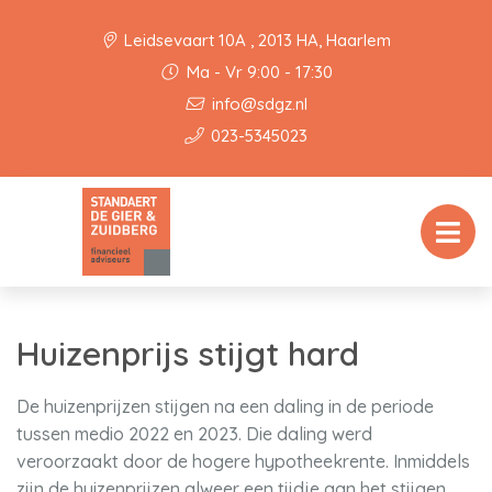
Leidsevaart 10A , 2013 HA, Haarlem
Ma - Vr 9:00 - 17:30
info@sdgz.nl
023-5345023
Huizenprijs stijgt hard
De huizenprijzen stijgen na een daling in de periode
tussen medio 2022 en 2023. Die daling werd
veroorzaakt door de hogere hypotheekrente. Inmiddels
zijn de huizenprijzen alweer een tijdje aan het stijgen,