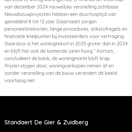
van december 2024 nauwelijks versnelling zichtbaar.
Nieuwbouwprojecten hebben een doorlooptijd van
gemiddeld 8 tot 12 jaar. Daarnaast zorgen
personeelstekorten, lange procedures, stikstofregels en
financiële knelpunten bij investeerders voor vertraging.
Daardoor is het woningtekort in 2025 groter dan in 2024
en blijft het ook de komende jaren hoog.” Kortom,
concludeert de bank, de woningmarkt blijft krap.
Prijzen stijgen door, woningverkopen nemen af en
zonder versnelling van de bouw verandert dit beeld
voorlopig niet.
Standaert De Gier & Zuidberg