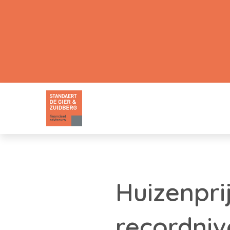
Huizenpri
recordni