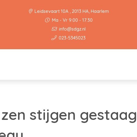
Leidsevaart 10A , 2013 HA, Haarlem
Ma - Vr 9:00 - 17:30
info@sdgz.nl
023-5345023
jzen stijgen gestaa
veau