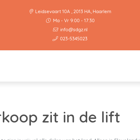
Leidsevaart 10A , 2013 HA, Haarlem
Ma - Vr 9:00 - 17:30
info@sdgz.nl
023-5345023
oop zit in de lift