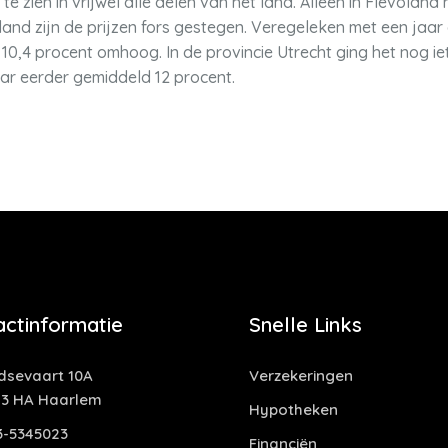
 te zien in vrijwel alle delen van het land. Alleen in Flevolan
and zijn de prijzen fors gestegen. Veregeleken met een jaar 
10,4 procent omhoog. In de provincie Utrecht ging het nog i
aar eerder gemiddeld 12 procent.
actinformatie
Snelle Links
idsevaart 10A
Verzekeringen
13 HA Haarlem
Hypotheken
3-5345023
Financiën