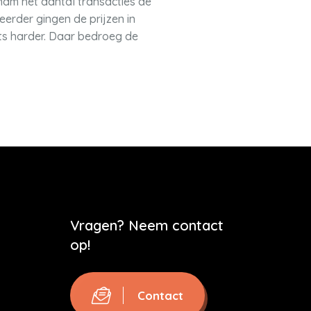
d nam het aantal transacties de
eerder gingen de prijzen in
ets harder. Daar bedroeg de
Vragen? Neem contact
op!
Contact