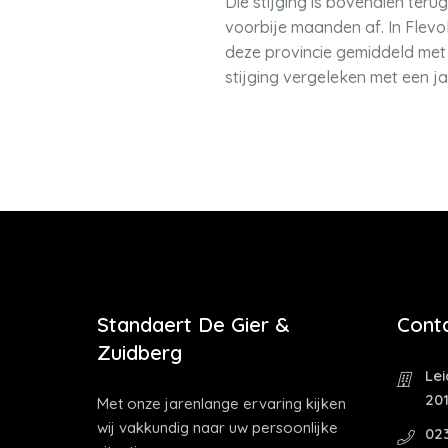
Die stijging is bovendien terug
voorbije maanden af. In Flevol
deze provincie gemiddeld met 
stijging vergeleken met een j
Standaert De Gier &
Cont
Zuidberg
Le
20
Met onze jarenlange ervaring kijken
wij vakkundig naar uw persoonlijke
02