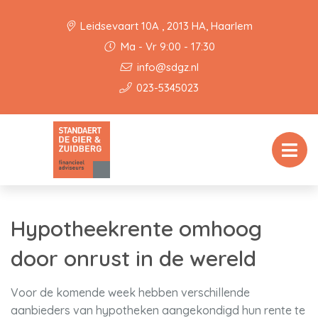
Leidsevaart 10A , 2013 HA, Haarlem
Ma - Vr 9:00 - 17:30
info@sdgz.nl
023-5345023
Hypotheekrente omhoog
door onrust in de wereld
Voor de komende week hebben verschillende
aanbieders van hypotheken aangekondigd hun rente te