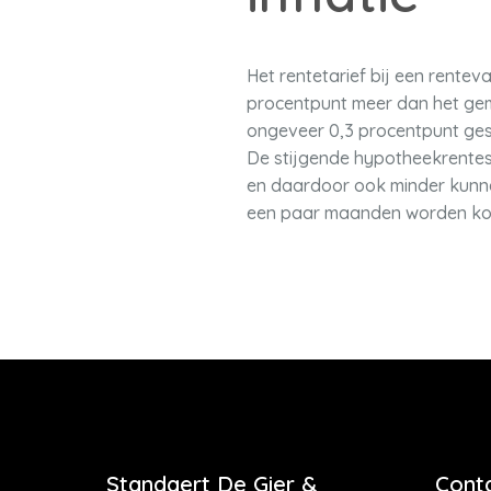
Het rentetarief bij een rentev
procentpunt meer dan het gemi
ongeveer 0,3 procentpunt ges
De stijgende hypotheekrentes
en daardoor ook minder kunne
een paar maanden worden koo
Standaert De Gier &
Cont