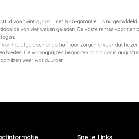
asttijd van twintig jaar – met NHG-garantie – is nu gemiddeld 
ddelde van vier weken geleden. De vaste rentes voor tien of
tegen.
 van het afgelopen anderhalf jaar zorgen ervoor dat huize
n bieden. De woningprijzen begonnen daardoor in augustus v
phuizen weer wat duurder.
actinformatie
Snelle Links