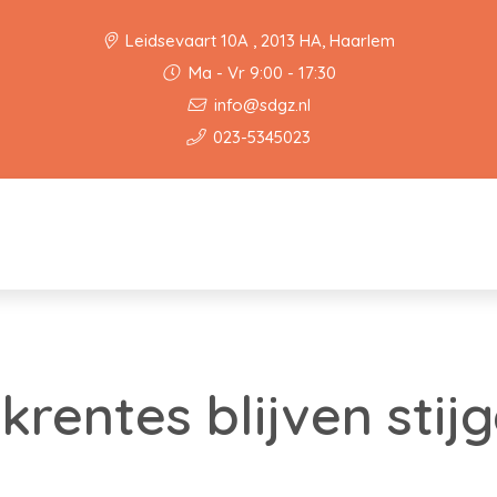
Leidsevaart 10A , 2013 HA, Haarlem
Ma - Vr 9:00 - 17:30
info@sdgz.nl
023-5345023
rentes blijven stij