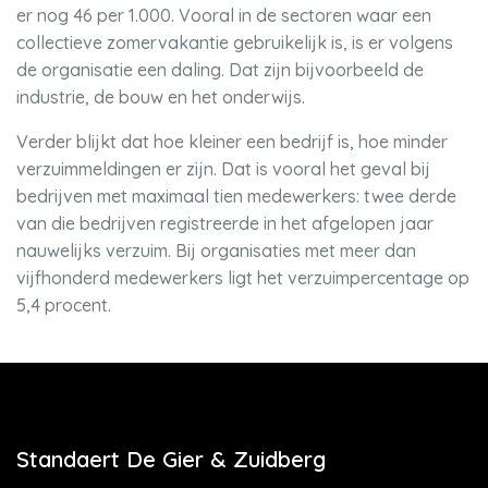
er nog 46 per 1.000. Vooral in de sectoren waar een
collectieve zomervakantie gebruikelijk is, is er volgens
de organisatie een daling. Dat zijn bijvoorbeeld de
industrie, de bouw en het onderwijs.
Verder blijkt dat hoe kleiner een bedrijf is, hoe minder
verzuimmeldingen er zijn. Dat is vooral het geval bij
bedrijven met maximaal tien medewerkers: twee derde
van die bedrijven registreerde in het afgelopen jaar
nauwelijks verzuim. Bij organisaties met meer dan
vijfhonderd medewerkers ligt het verzuimpercentage op
5,4 procent.
Standaert De Gier & Zuidberg