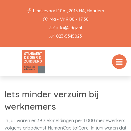
Leidsevaart 10A , 2013 HA, Haarlem
Ma - Vr 9:00 - 17:30
info@sdgz.nl
023-5345023
Iets minder verzuim bij
werknemers
In juli waren er 39 ziekmeldingen per 1.000 medewerkers,
volgens arbodienst HumanCapitalCare. In juni waren dat