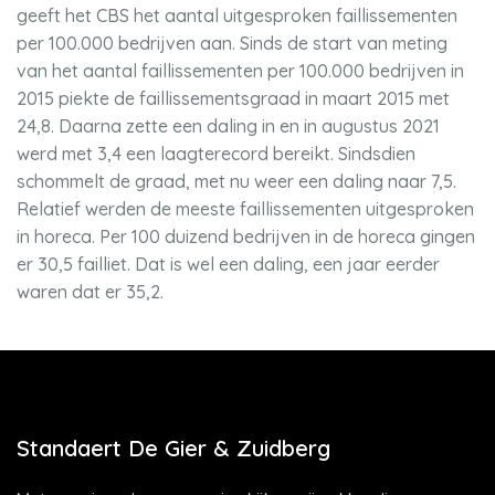
geeft het CBS het aantal uitgesproken faillissementen
per 100.000 bedrijven aan. Sinds de start van meting
van het aantal faillissementen per 100.000 bedrijven in
2015 piekte de faillissementsgraad in maart 2015 met
24,8. Daarna zette een daling in en in augustus 2021
werd met 3,4 een laagterecord bereikt. Sindsdien
schommelt de graad, met nu weer een daling naar 7,5.
Relatief werden de meeste faillissementen uitgesproken
in horeca. Per 100 duizend bedrijven in de horeca gingen
er 30,5 failliet. Dat is wel een daling, een jaar eerder
waren dat er 35,2.
Standaert De Gier & Zuidberg