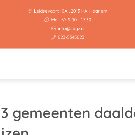
Leidsevaart 10A , 2013 HA, Haarlem
Ma - Vr 9:00 - 17:30
info@sdgz.nl
023-5345023
s 3 gemeenten daald
jzen