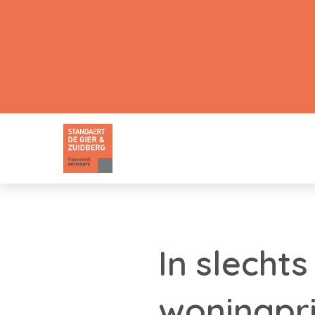
In slecht
woningpri