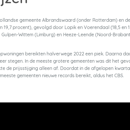
d-Hollandse gemeente Albrandswaard (onder Rotterdam) en d
en 19,7 procent), gevolgd door Lopik en Voerendaal (18,5 en 18
 Gulpen-Wittem (Limburg) en Heeze-Leende (Noord-Brabant)
pwoningen bereikten halverwege 2022 een piek. Daarna daal
er stegen. In de meeste grotere gemeenten was dit het geval
kte de prijsstijging alleen af. Doordat in de afgelopen kwart
 meeste gemeenten nieuwe records bereikt, aldus het CBS.