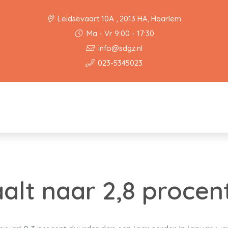
Leidsevaart 10A , 2013 HA, Haarlem
Ma - Vr 9:00 - 17:30
info@sdgz.nl
023-5345023
aalt naar 2,8 procen