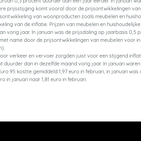
uari 0,3 procent duurder dan een jaar eerder. In januari war
nere prijsstijging komt vooral door de prijsontwikkelingen v
jsontwikkeling van woonproducten zoals meubelen en huishou
ling van de inflatie. Prijzen van meubelen en huishoudelijke 
n vorig jaar. In januari was de prijsdaling op jaarbasis 0,5 p
t name door de prijsontwikkelingen van meubelen voor in he
).
or verkeer en vervoer zorgden juist voor een stijgend inflatie
 duurder dan in dezelfde maand vorig jaar. In januari waren 
Euro 95 kostte gemiddeld 1,97 euro in februari, in januari was 
ro in januari naar 1,81 euro in februari.