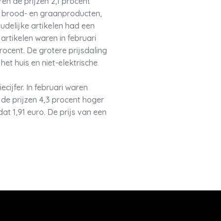
en de prijzen 2,1 procent
an brood- en graanproducten,
delijke artikelen had een
artikelen waren in februari
rocent. De grotere prijsdaling
t huis en niet-elektrische
cijfer. In februari waren
de prijzen 4,3 procent hoger
dat 1,91 euro. De prijs van een