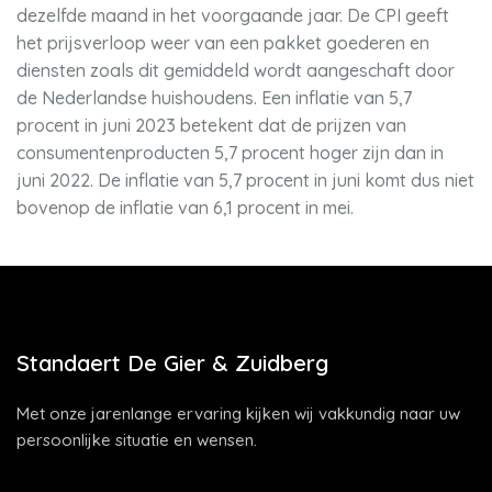
dezelfde maand in het voorgaande jaar. De CPI geeft
het prijsverloop weer van een pakket goederen en
diensten zoals dit gemiddeld wordt aangeschaft door
de Nederlandse huishoudens. Een inflatie van 5,7
procent in juni 2023 betekent dat de prijzen van
consumentenproducten 5,7 procent hoger zijn dan in
juni 2022. De inflatie van 5,7 procent in juni komt dus niet
bovenop de inflatie van 6,1 procent in mei.
Standaert De Gier & Zuidberg
Met onze jarenlange ervaring kijken wij vakkundig naar uw
persoonlijke situatie en wensen.