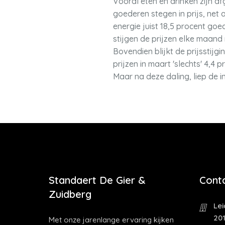
Vooral eten en drinken zijn a
goederen stegen in prijs, net
energie juist 18,5 procent goed
stijgen de prijzen elke maand
Bovendien blijkt de prijsstijg
prijzen in maart 'slechts' 4,4
Maar na deze daling, liep de inf
Standaert De Gier &
Cont
Zuidberg
Le
20
Met onze jarenlange ervaring kijken