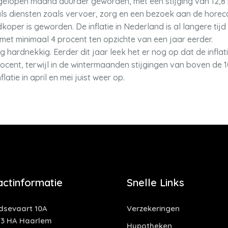
fgelopen maand duurder geworden, met een stijging van 12,8 
 als diensten zoals vervoer, zorg en een bezoek aan de hore
koper is geworden. De inflatie in Nederland is al langere tijd
 met minimaal 4 procent ten opzichte van een jaar eerder.
ing hardnekkig. Eerder dit jaar leek het er nog op dat de infl
 procent, terwijl in de wintermaanden stijgingen van boven de
latie in april en mei juist weer op.
actinformatie
Snelle Links
idsevaart 10A
Verzekeringen
13 HA Haarlem
Hypotheken