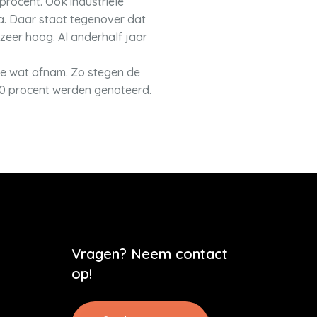
procent. Ook industriële
ca. Daar staat tegenover dat
 zeer hoog. Al anderhalf jaar
atie wat afnam. Zo stegen de
 10 procent werden genoteerd.
Vragen? Neem contact
op!