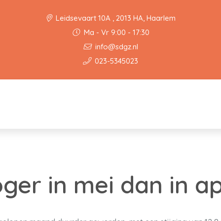
Leidsevaart 10A , 2013 HA, Haarlem
Ma - Vr 9:00 - 17:30
info@sdgz.nl
023-5345023
oger in mei dan in ap