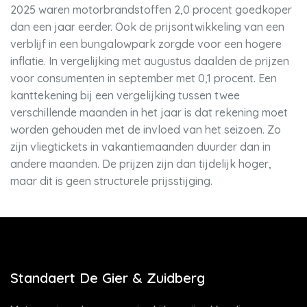
2025 waren motorbrandstoffen 2,0 procent goedkoper
dan een jaar eerder. Ook de prijsontwikkeling van een
verblijf in een bungalowpark zorgde voor een hogere
inflatie. In vergelijking met augustus daalden de prijzen
voor consumenten in september met 0,1 procent. Een
kanttekening bij een vergelijking tussen twee
verschillende maanden in het jaar is dat rekening moet
worden gehouden met de invloed van het seizoen. Zo
zijn vliegtickets in vakantiemaanden duurder dan in
andere maanden. De prijzen zijn dan tijdelijk hoger,
maar dit is geen structurele prijsstijging.
Standaert De Gier & Zuidberg