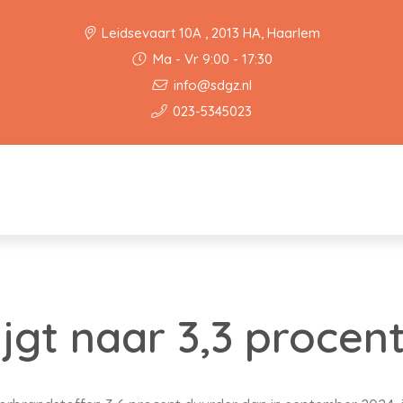
Leidsevaart 10A , 2013 HA, Haarlem
Ma - Vr 9:00 - 17:30
info@sdgz.nl
023-5345023
tijgt naar 3,3 procen