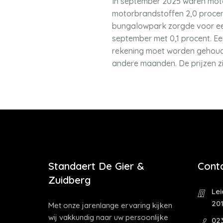
In september 2025 waren moto
motorbrandstoffen 2,0 procent
bungalowpark zorgde voor een 
september met 0,1 procent. Een
rekening moet worden gehouden
andere maanden. De prijzen zijn
Standaert De Gier &
Cont
Zuidberg
Le
20
Met onze jarenlange ervaring kijken
wij vakkundig naar uw persoonlijke
02