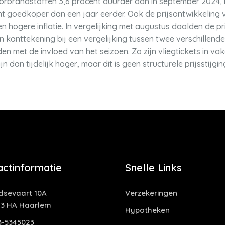
rbrandstoffen 3,6 procent duurder dan in september 2024, 
 goedkoper dan een jaar eerder. Ook de prijsontwikkeling va
hogere inflatie. In vergelijking met augustus daalden de pr
 kanttekening bij een vergelijking tussen twee verschillende
 met de invloed van het seizoen. Zo zijn vliegtickets in v
 dan tijdelijk hoger, maar dit is geen structurele prijsstijgin
actinformatie
Snelle Links
idsevaart 10A
Verzekeringen
13 HA Haarlem
Hypotheken
3-5345023