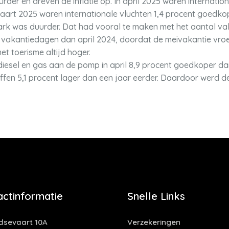
rder en dreven de inflatie op. In april 2025 waren internatio
 maart 2025 waren internationale vluchten 1,4 procent goedko
park was duurder. Dat had vooral te maken met het aantal v
 vakantiedagen dan april 2024, doordat de meivakantie vroeg 
et toerisme altijd hoger.
esel en gas aan de pomp in april 8,9 procent goedkoper dan 
en 5,1 procent lager dan een jaar eerder. Daardoor werd de s
actinformatie
Snelle Links
idsevaart 10A
Verzekeringen