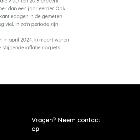
nale vluchten 20,8 procent
per dan een jaar eerder. Ook
akantiedagen in de gemeten
viel. In zo'n periode zijn
in april 2024. In maart waren
tijgende inflatie nog iets
Vragen? Neem contact
op!