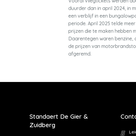
Vooral vliegtickets werden duu
duurder dan in april 2024, in
een verblijf in een bungalow
periode. April 2025 telde meer
prijzen die te maken hebben m
Daarentegen waren benzine, di
de prijzen van motorbrandstoff
afgeremd.
Standaert De Gier &
Cont
Zuidberg
Le