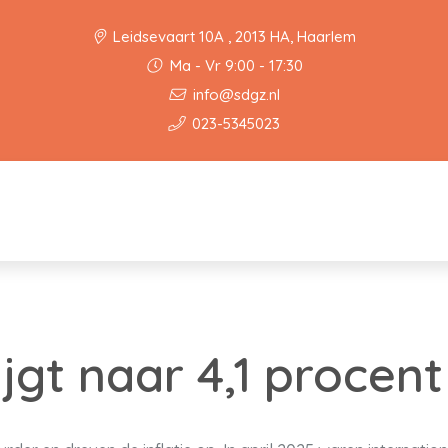
Leidsevaart 10A , 2013 HA, Haarlem
Ma - Vr 9:00 - 17:30
info@sdgz.nl
023-5345023
tijgt naar 4,1 procent