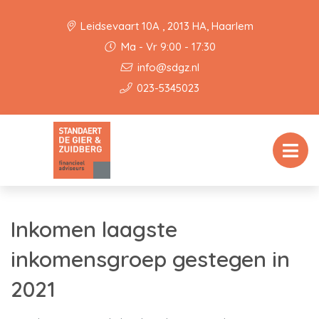
Leidsevaart 10A , 2013 HA, Haarlem
Ma - Vr 9:00 - 17:30
info@sdgz.nl
023-5345023
Inkomen laagste
inkomensgroep gestegen in
2021