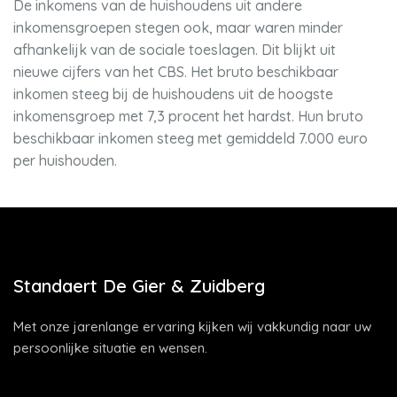
De inkomens van de huishoudens uit andere
inkomensgroepen stegen ook, maar waren minder
afhankelijk van de sociale toeslagen. Dit blijkt uit
nieuwe cijfers van het CBS. Het bruto beschikbaar
inkomen steeg bij de huishoudens uit de hoogste
inkomensgroep met 7,3 procent het hardst. Hun bruto
beschikbaar inkomen steeg met gemiddeld 7.000 euro
per huishouden.
Standaert De Gier & Zuidberg
Met onze jarenlange ervaring kijken wij vakkundig naar uw
persoonlijke situatie en wensen.