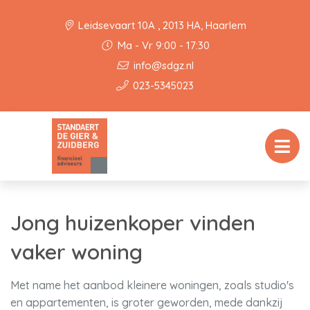
Leidsevaart 10A , 2013 HA, Haarlem
Ma - Vr 9:00 - 17:30
info@sdgz.nl
023-5345023
Jong huizenkoper vinden
vaker woning
Met name het aanbod kleinere woningen, zoals studio's
en appartementen, is groter geworden, mede dankzij