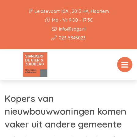
Leidsevaart 10A , 2013 HA, Haarlem
Ma - Vr 9:00 - 17:30
info@sdgz.nl
023-5345023
Kopers van
nieuwbouwwoningen komen
vaker uit andere gemeente