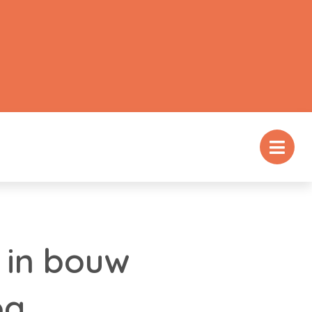
 in bouw
og