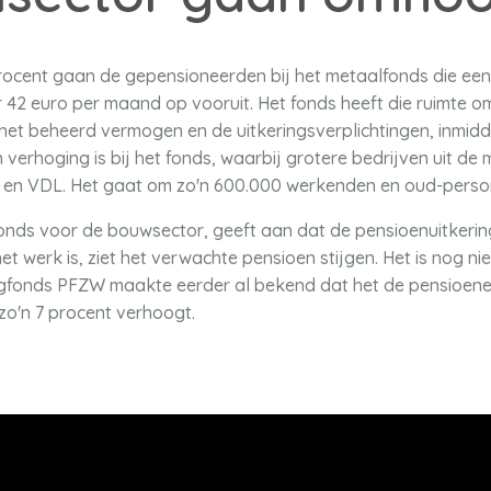
rocent gaan de gepensioneerden bij het metaalfonds die ee
r 42 euro per maand op vooruit. Het fonds heeft die ruimte 
et beheerd vermogen en de uitkeringsverplichtingen, inmiddels
en verhoging is bij het fonds, waarbij grotere bedrijven uit de
 en VDL. Het gaat om zo'n 600.000 werkenden en oud-perso
ds voor de bouwsector, geeft aan dat de pensioenuitkering
et werk is, ziet het verwachte pensioen stijgen. Het is nog ni
onds PFZW maakte eerder al bekend dat het de pensioenen 
o'n 7 procent verhoogt.