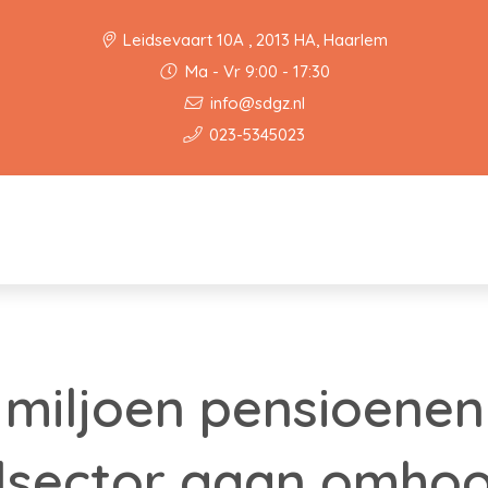
Leidsevaart 10A , 2013 HA, Haarlem
Ma - Vr 9:00 - 17:30
info@sdgz.nl
023-5345023
miljoen pensioenen
lsector gaan omho