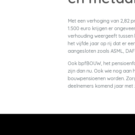
Met een verhoging van 2,82 p
1.500 euro krijgen er ongevee
verhouding weergeeft tussen h
het vijfde jaar op rij dat er e
aangesloten zoals ASML, DAF
Ook bpfBOUW, het pensioenfon
zijn dan nu. Ook wie nog aan h
bouwpensioenen worden. Zorgf
deelnemers komend jaar met z