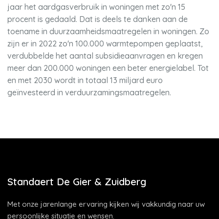
jaar het aardgasverbruik in woningen met zo'n 15
procent is gedaald. Dat is deels te danken aan de
toename in duurzaamheidsmaatregelen in woningen. Zo
zijn er in 2022 zo'n 100.000 warmtepompen geplaatst,
verdubbelde het aantal subsidieaanvragen en kregen
meer dan 200.000 woningen een beter energielabel. Tot
en met 2030 wordt in totaal 13 miljard euro
geïnvesteerd in verduurzamingsmaatregelen.
Standaert De Gier & Zuidberg
Met onze jarenlange ervaring kijken wij vakkundig naar uw
persoonlijke situatie en wensen.