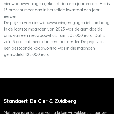
nieuwbouwwoningen gekocht dan een jaar eerder. Het is
15 procent meer dan in hetzelfde kwartaal een jaar
eerder.
De prijzen van nieuwbouwwoningen gingen iets omhoog.
In de laatste maanden van 2023 was de gemiddelde
prijs van een nieuwbouwhuis ruim 502.000 euro. Dat is
zo'n 3 procent meer dan een jaar eerder. De prijs van
een bestaande koopwoning was in die maanden
gemiddeld 422.000 euro.
Standaert De Gier & Zuidberg
Met onze jarenlange ervaring kijken wij vakkundig naar uw