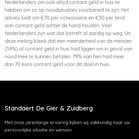
Nederlanders om ook altijd contant geld in huis te
hebben om zo op noodsituaties voorbereid te zijn. Het
advies luidt om €70 per volwassene en €30 per kind
aan contant geld achter de hand houden. Veel
Nederlanders zijn wat dat betreft al aardig op weg. Uit
deze meting bleek dat een meerderheid van de mensen
(59%) al contant geld in huis had liggen om in geval van
nood mee te kunnen betalen. 79% van hen had meer
dan 70 euro contant geld voor dit doel in huis.
Standaert De Gier & Zuidberg
Met onze jarenlange ervaring kijken wij vakkundig naar uw
persoonlijke situatie en wensen.