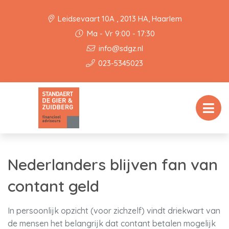
Leidsevaart 10A , 2013 HA, Haarlem
Ma - Vr 9:00 - 17:30
info@sdgz.nl
023-5345023
Nederlanders blijven fan van
contant geld
In persoonlijk opzicht (voor zichzelf) vindt driekwart van
de mensen het belangrijk dat contant betalen mogelijk