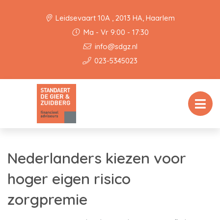
Leidsevaart 10A , 2013 HA, Haarlem
Ma - Vr 9:00 - 17:30
info@sdgz.nl
023-5345023
Nederlanders kiezen voor
hoger eigen risico
zorgpremie