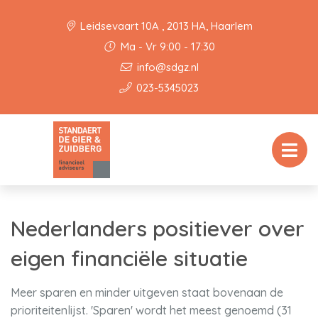
Leidsevaart 10A , 2013 HA, Haarlem
Ma - Vr 9:00 - 17:30
info@sdgz.nl
023-5345023
Nederlanders positiever over
eigen financiële situatie
Meer sparen en minder uitgeven staat bovenaan de
prioriteitenlijst. 'Sparen' wordt het meest genoemd (31