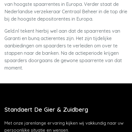
van hoogste spaarrentes in Europa. Verder staat de
Nederlandse verzekeraar Centraal Beheer in de top drie
bij de hoogste depositorentes in Europa.
Geld.nl tekent hierbij wel aan dat de spaarrentes van
Garanti en bunq actierentes zijn. Het zijn tijdelijke
aanbiedingen om spaarders te verleiden om over te
stappen naar de banken. Na de actieperiode krijgen
spaarders doorgaans de gewone spaarrente van dat
moment.
Standaert De Gier & Zuidberg
Met onze jarenlange ervaring kijken wij vakkundig naar uw
persoonlijke situatie en wensen.